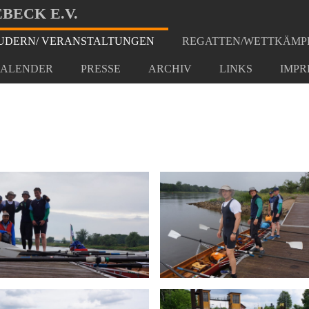
BECK E.V.
DERN/ VERANSTALTUNGEN
REGATTEN/WETTKÄMP
rtreffen Brandenburg
ALENDER
PRESSE
ARCHIV
LINKS
IMPR