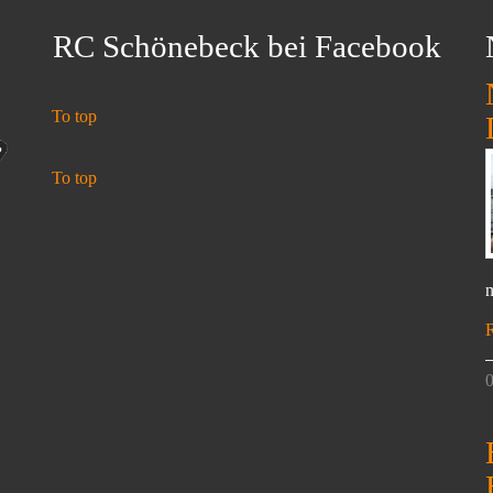
RC Schönebeck bei Facebook
To top
To top
n
0