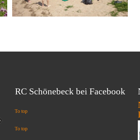
RC Schönebeck bei Facebook
To top
To top