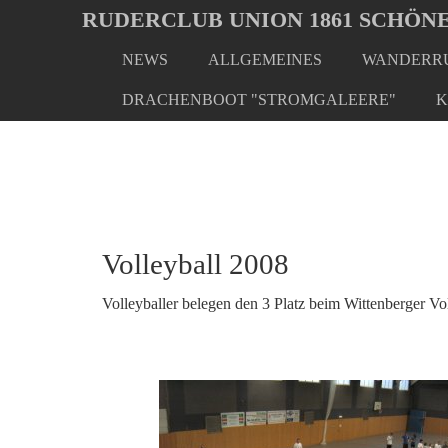
Oops, an error occurred! Code: 20260808032729b70aff90
RUDERCLUB UNION 1861 SCHÖNE
NEWS
ALLGEMEINES
WANDERRU
Skip
You
Home
Rudern - Extra
Volleyball
to
are
DRACHENBOOT "STROMGALEERE"
K
main
here:
content
Volleyball 2008
Volleyballer belegen den 3 Platz beim Wittenberger Vol