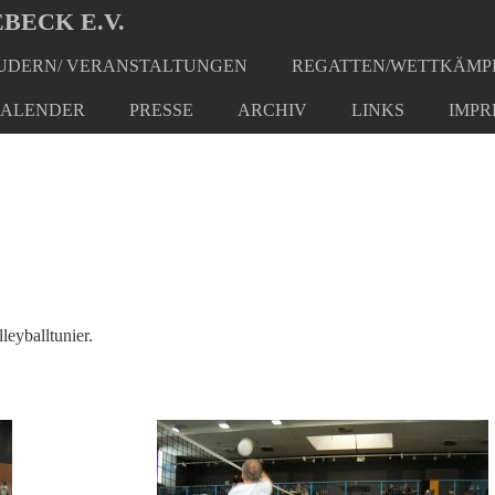
BECK E.V.
DERN/ VERANSTALTUNGEN
REGATTEN/WETTKÄMP
ALENDER
PRESSE
ARCHIV
LINKS
IMPR
leyballtunier.