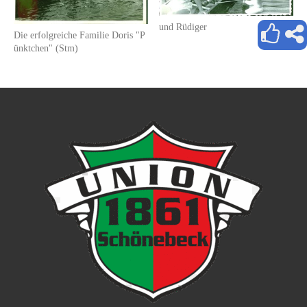
und Rüdiger
Die erfolgreiche Familie Doris "P
ünktchen" (Stm)