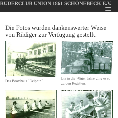
RUDERCLUB UNION 1861 SCHÖNEBECK E.V.
Oops, an error occurred! Code: 2026080809095878459b91
Toggl
Skip
navig
to
Die Fotos wurden dankenswerter Weise
main
content
von Rüdiger zur Verfügung gestellt.
Bis in die 70iger Jahre ging es so
Das Bootshaus "Delphin"
zu den Regatten.