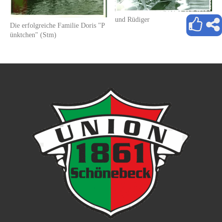
und Rüdiger
Die erfolgreiche Familie Doris "P
ünktchen" (Stm)