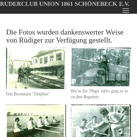
RUDERCLUB UNION 1861 SCHÖNEBECK E.V.
Oops, an error occurred! Code: 20260807081606fccf8a28
Toggl
Skip
navig
to
Die Fotos wurden dankenswerter Weise
main
content
von Rüdiger zur Verfügung gestellt.
Bis in die 70iger Jahre ging es so
Das Bootshaus "Delphin"
zu den Regatten.