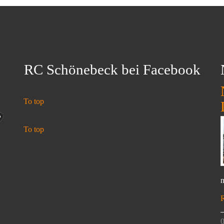
RC Schönebeck bei Facebook
To top
To top
n
0