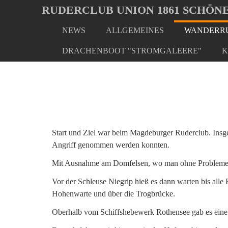
Oops, an error occurred! Code: 20260807085645965d5fa9
RUDERCLUB UNION 1861 SCHÖNE
NEWS
ALLGEMEINES
WANDERRU
Skip
You
Home
Wanderrudern/ Veranstaltungen
Trogbrücke
to
are
DRACHENBOOT "STROMGALEERE"
K
main
here:
content
Start und Ziel war beim Magdeburger Ruderclub. Insg
Angriff genommen werden konnten.
Mit Ausnahme am Domfelsen, wo man ohne Probleme Wil
Vor der Schleuse Niegrip hieß es dann warten bis alle
Hohenwarte und über die Trogbrücke.
Oberhalb vom Schiffshebewerk Rothensee gab es eine