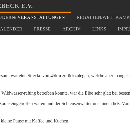
BECK E.V.
DERN/ VERANSTALTUNGEN
REGATTEN/WETTKÄMP
nfahrt
ALENDER
PRESSE
ARCHIV
LINKS
IMPR
esamt war eine Strecke von 45km zurückzulegen, welche aber mangels 
dwasser-rafting betreiben könnte, war die Elbe sehr glatt bei bestem
 Boote eingetroffen waren und der Schleusenwärter uns hinein ließ. Von
 kleine Pause mit Kaffee und Kuchen.