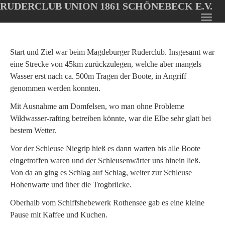
RUDERCLUB UNION 1861 SCHÖNEBECK E.V.
Oops, an error occurred! Code: 20260807085645965d5fa9
Toggl
Skip
navig
to
main
Start und Ziel war beim Magdeburger Ruderclub. Insgesamt war
content
eine Strecke von 45km zurückzulegen, welche aber mangels
Wasser erst nach ca. 500m Tragen der Boote, in Angriff
genommen werden konnten.
Mit Ausnahme am Domfelsen, wo man ohne Probleme
Wildwasser-rafting betreiben könnte, war die Elbe sehr glatt bei
bestem Wetter.
Vor der Schleuse Niegrip hieß es dann warten bis alle Boote
eingetroffen waren und der Schleusenwärter uns hinein ließ.
Von da an ging es Schlag auf Schlag, weiter zur Schleuse
Hohenwarte und über die Trogbrücke.
Oberhalb vom Schiffshebewerk Rothensee gab es eine kleine
Pause mit Kaffee und Kuchen.