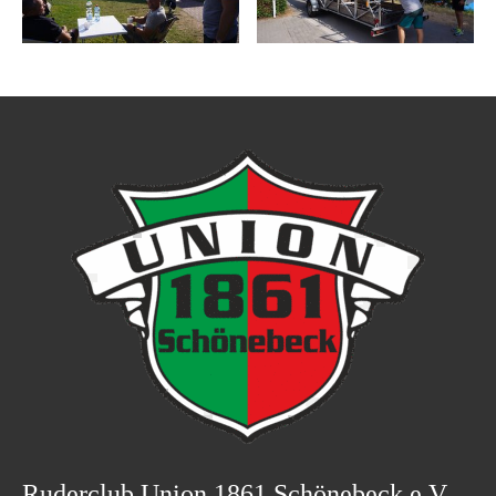
Ruderclub Union 1861 Schönebeck e.V.