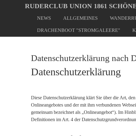
Oops, an error occurred! Code: 20260806070000cd7b723a
RUDERCLUB UNION 1861 SCHÖNE
NEWS
ALLGEMEINES
WANDERRU
Skip
to
DRACHENBOOT "STROMGALEERE"
K
main
content
Datenschutzerklärung nac
Datenschutzerklärung
Diese Datenschutzerklärung klärt Sie über die Art, 
Onlineangebotes und der mit ihm verbundenen Webseite
gemeinsam bezeichnet als „Onlineangebot“). Im Hinblic
Definitionen im Art. 4 der Datenschutzgrundverord