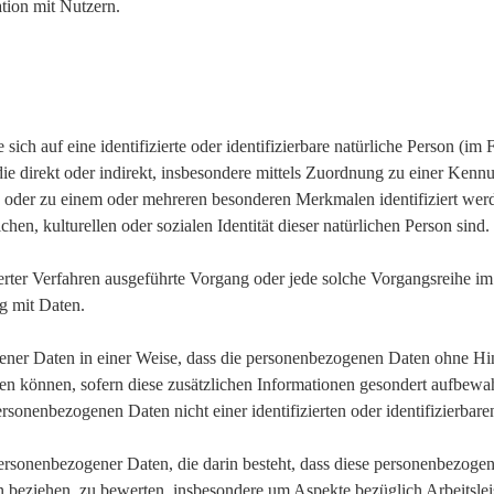
ion mit Nutzern.
n
ich auf eine identifizierte oder identifizierbare natürliche Person (im
, die direkt oder indirekt, insbesondere mittels Zuordnung zu einer 
 oder zu einem oder mehreren besonderen Merkmalen identifiziert wer
hen, kulturellen oder sozialen Identität dieser natürlichen Person sind.
isierter Verfahren ausgeführte Vorgang oder jede solche Vorgangsrei
g mit Daten.
ner Daten in einer Weise, dass die personenbezogenen Daten ohne Hin
den können, sofern diese zusätzlichen Informationen gesondert aufbewa
rsonenbezogenen Daten nicht einer identifizierten oder identifizierbar
g personenbezogener Daten, die darin besteht, dass diese personenbezo
on beziehen, zu bewerten, insbesondere um Aspekte bezüglich Arbeitslei