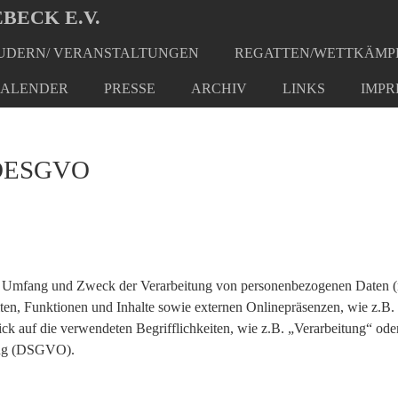
BECK E.V.
DERN/ VERANSTALTUNGEN
REGATTEN/WETTKÄMP
ALENDER
PRESSE
ARCHIV
LINKS
IMPR
h DESGVO
den Umfang und Zweck der Verarbeitung von personenbezogenen Daten (
n, Funktionen und Inhalte sowie externen Onlinepräsenzen, wie z.B. 
k auf die verwendeten Begrifflichkeiten, wie z.B. „Verarbeitung“ oder
nung (DSGVO).