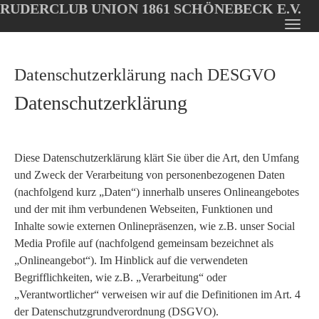
RUDERCLUB UNION 1861 SCHÖNEBECK E.V.
Oops, an error occurred! Code: 20260805053321c92a1b52
Toggl
Skip
navig
to
Datenschutzerklärung nach DESGVO
main
content
Datenschutzerklärung
Diese Datenschutzerklärung klärt Sie über die Art, den Umfang
und Zweck der Verarbeitung von personenbezogenen Daten
(nachfolgend kurz „Daten“) innerhalb unseres Onlineangebotes
und der mit ihm verbundenen Webseiten, Funktionen und
Inhalte sowie externen Onlinepräsenzen, wie z.B. unser Social
Media Profile auf (nachfolgend gemeinsam bezeichnet als
„Onlineangebot“). Im Hinblick auf die verwendeten
Begrifflichkeiten, wie z.B. „Verarbeitung“ oder
„Verantwortlicher“ verweisen wir auf die Definitionen im Art. 4
der Datenschutzgrundverordnung (DSGVO).