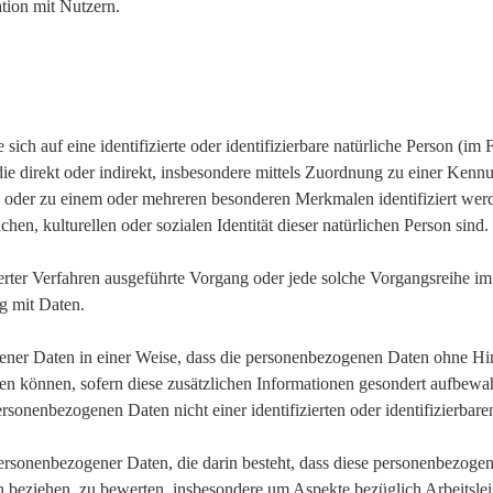
ion mit Nutzern.
n
ich auf eine identifizierte oder identifizierbare natürliche Person (im
, die direkt oder indirekt, insbesondere mittels Zuordnung zu einer 
 oder zu einem oder mehreren besonderen Merkmalen identifiziert wer
hen, kulturellen oder sozialen Identität dieser natürlichen Person sind.
isierter Verfahren ausgeführte Vorgang oder jede solche Vorgangsrei
g mit Daten.
ner Daten in einer Weise, dass die personenbezogenen Daten ohne Hin
den können, sofern diese zusätzlichen Informationen gesondert aufbewa
rsonenbezogenen Daten nicht einer identifizierten oder identifizierbar
g personenbezogener Daten, die darin besteht, dass diese personenbezo
on beziehen, zu bewerten, insbesondere um Aspekte bezüglich Arbeitslei