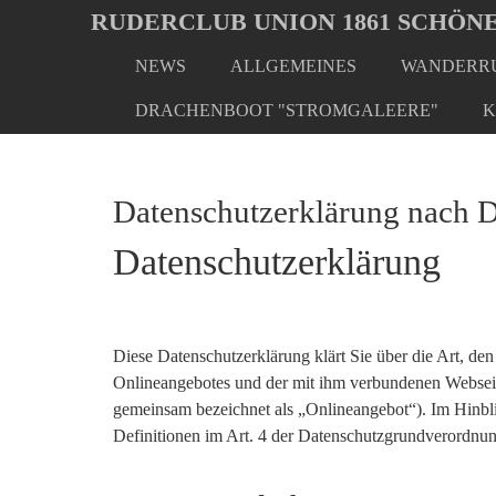
Oops, an error occurred! Code: 20260806070000cd7b723a
RUDERCLUB UNION 1861 SCHÖNE
NEWS
ALLGEMEINES
WANDERRU
Skip
to
DRACHENBOOT "STROMGALEERE"
K
main
content
Datenschutzerklärung nac
Datenschutzerklärung
Diese Datenschutzerklärung klärt Sie über die Art, 
Onlineangebotes und der mit ihm verbundenen Webseite
gemeinsam bezeichnet als „Onlineangebot“). Im Hinblic
Definitionen im Art. 4 der Datenschutzgrundverord