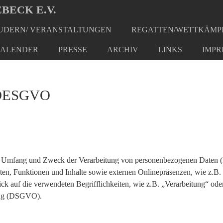
BECK E.V.
DERN/ VERANSTALTUNGEN
REGATTEN/WETTKÄMP
ALENDER
PRESSE
ARCHIV
LINKS
IMPR
h DESGVO
den Umfang und Zweck der Verarbeitung von personenbezogenen Daten (
n, Funktionen und Inhalte sowie externen Onlinepräsenzen, wie z.B. 
k auf die verwendeten Begrifflichkeiten, wie z.B. „Verarbeitung“ oder
nung (DSGVO).