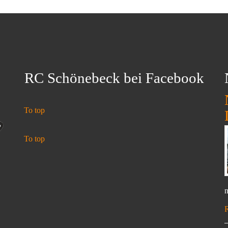
RC Schönebeck bei Facebook
To top
To top
n