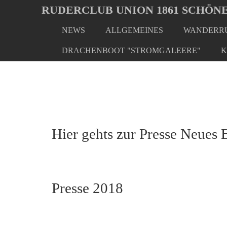
Oops, an error occurred! Code: 20260807030749f7bb70ea
RUDERCLUB UNION 1861 SCHÖNE
NEWS
ALLGEMEINES
WANDERRU
Skip
You
Home
Presse
Presse 2018
to
are
DRACHENBOOT "STROMGALEERE"
K
main
here:
content
Hier gehts zur Presse Neues 
Presse 2018