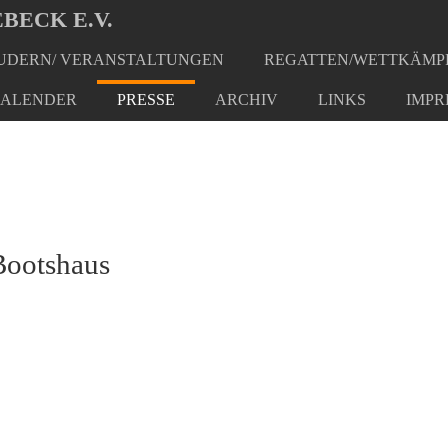
BECK E.V.
DERN/ VERANSTALTUNGEN
REGATTEN/WETTKÄMP
ALENDER
PRESSE
ARCHIV
LINKS
IMPR
Bootshaus