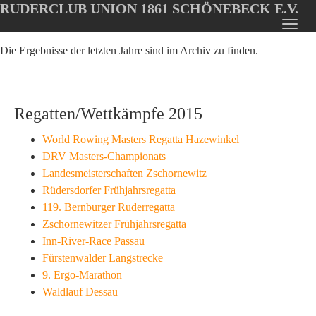
RUDERCLUB UNION 1861 SCHÖNEBECK E.V.
Oops, an error occurred! Code: 20260809021829979760b3
Toggl
Skip
navig
Die Ergebnisse der letzten Jahre sind im Archiv zu finden.
to
main
content
Regatten/Wettkämpfe 2015
World Rowing Masters Regatta Hazewinkel
DRV Masters-Championats
Landesmeisterschaften Zschornewitz
Rüdersdorfer Frühjahrsregatta
119. Bernburger Ruderregatta
Zschornewitzer Frühjahrsregatta
Inn-River-Race Passau
Fürstenwalder Langstrecke
9. Ergo-Marathon
Waldlauf Dessau