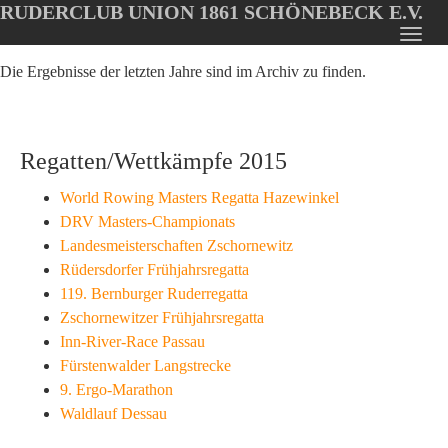
RUDERCLUB UNION 1861 SCHÖNEBECK E.V.
Oops, an error occurred! Code: 20260806214103b588468f
Toggl
Skip
navig
Die Ergebnisse der letzten Jahre sind im Archiv zu finden.
to
main
content
Regatten/Wettkämpfe 2015
World Rowing Masters Regatta Hazewinkel
DRV Masters-Championats
Landesmeisterschaften Zschornewitz
Rüdersdorfer Frühjahrsregatta
119. Bernburger Ruderregatta
Zschornewitzer Frühjahrsregatta
Inn-River-Race Passau
Fürstenwalder Langstrecke
9. Ergo-Marathon
Waldlauf Dessau