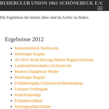
RUDERCLUB UNION 1861 SCHÖNEBECK E.V.
Oops, an error occurred! Code: 202608081701178c440d14
Toggl
Skip
navig
Die Ergebnisse der letzten Jahre sind im Archiv zu finden.
to
main
content
Ergebnisse 2012
Saisonrückblick-Nachwuchs
Hamburger Regatta
39. FISA World Rowing Masters Regatta Duisburg
Landesmeisterschaften Zschornewitz
Masters-Championat Werder
Bernburger Regatta
Frühjahrsregatta Zschornewitz/Brandenburg
Grünauer Frühregatta
Ruderbundesliga
Frühjahrswaldlauf
Trainingsauftakt Kinder