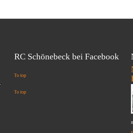
RC Schönebeck bei Facebook
To top
To top
n