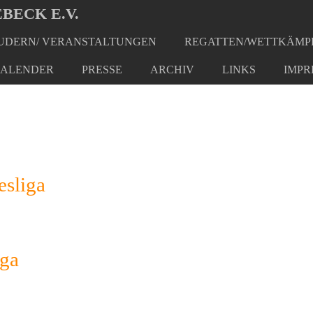
BECK E.V.
DERN/ VERANSTALTUNGEN
REGATTEN/WETTKÄMP
ALENDER
PRESSE
ARCHIV
LINKS
IMPR
esliga
iga