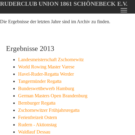
RUDERCLUB UNION 1861 SCHÖNEBECK E.V.
Oops, an error occurred! Code: 2026080822370221130d1f
Toggl
Skip
navig
Die Ergebnisse der letzten Jahre sind im Archiv zu finden.
to
main
content
Ergebnisse 2013
Landesmeisterschaft Zschornewitz
World Rowing Master Varese
Havel-Ruder-Regatta Werder
Tangermünder Regatta
Bundeswettbewerb Hamburg
German Masters Open Brandenburg
Bernburger Regatta
Zschornewitzer Frühjahrsregatta
Ferienfreizeit Ostern
Rudern - Aktionstag
Waldlauf Dessau