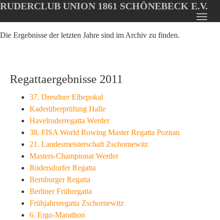
RUDERCLUB UNION 1861 SCHÖNEBECK E.V.
Oops, an error occurred! Code: 20260808152215a7ca0e3a
Toggl
Skip
navig
Die Ergebnisse der letzten Jahre sind im Archiv zu finden.
to
main
content
Regattaergebnisse 2011
37. Dresdner Elbepokal
Kaderüberprüfung Halle
Havelruderregatta Werder
38. FISA World Rowing Master Regatta Poznan
21. Landesmeisterschaft Zschornewitz
Masters-Championat Werder
Rüdersdorfer Regatta
Bernburger Regatta
Berliner Frühregatta
Frühjahrsregatta Zschornewitz
6. Ergo-Marathon