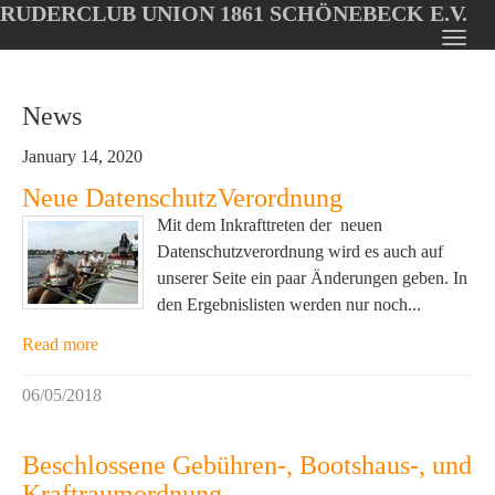
RUDERCLUB UNION 1861 SCHÖNEBECK E.V.
Oops, an error occurred! Code: 2026080612303117956717
Toggl
Skip
navig
to
News
main
content
January 14, 2020
Neue DatenschutzVerordnung
Mit dem Inkrafttreten der neuen
Datenschutzverordnung wird es auch auf
unserer Seite ein paar Änderungen geben. In
den Ergebnislisten werden nur noch...
Read more
06/05/2018
Beschlossene Gebühren-, Bootshaus-, und
Kraftraumordnung