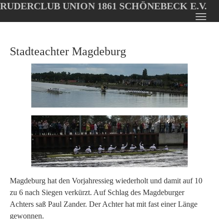
RUDERCLUB UNION 1861 SCHÖNEBECK E.V.
Oops, an error occurred! Code: 20260807222849d5905d3e
Toggl
Skip
navig
to
Stadteachter Magdeburg
main
content
Magdeburg hat den Vorjahressieg wiederholt und damit auf 10
zu 6 nach Siegen verkürzt. Auf Schlag des Magdeburger
Achters saß Paul Zander. Der Achter hat mit fast einer Länge
gewonnen.