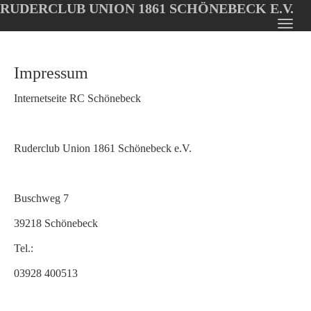
RUDERCLUB UNION 1861 SCHÖNEBECK E.V.
Oops, an error occurred! Code: 202608081756373a9e0e2e
Toggl
Skip
navig
to
Impressum
main
content
Internetseite RC Schönebeck
Ruderclub Union 1861 Schönebeck e.V.
Buschweg 7
39218 Schönebeck
Tel.:
03928 400513