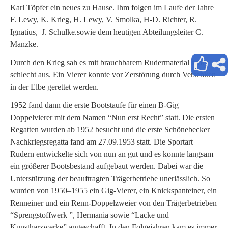
Karl Töpfer ein neues zu Hause. Ihm folgen im Laufe der Jahre
F. Lewy, K. Krieg, H. Lewy, V. Smolka, H-D. Richter, R.
Ignatius, J. Schulke.sowie dem heutigen Abteilungsleiter C.
Manzke.
Durch den Krieg sah es mit brauchbarem Rudermaterial sehr
schlecht aus. Ein Vierer konnte vor Zerstörung durch Versenken
in der Elbe gerettet werden.
1952 fand dann die erste Bootstaufe für einen B-Gig
Doppelvierer mit dem Namen “Nun erst Recht” statt. Die ersten
Regatten wurden ab 1952 besucht und die erste Schönebecker
Nachkriegsregatta fand am 27.09.1953 statt. Die Sportart
Rudern entwickelte sich von nun an gut und es konnte langsam
ein größerer Bootsbestand aufgebaut werden. Dabei war die
Unterstützung der beauftragten Trägerbetriebe unerlässlich. So
wurden von 1950–1955 ein Gig-Vierer, ein Knickspanteiner, ein
Renneiner und ein Renn-Doppelzweier von den Trägerbetrieben
“Sprengstoffwerk ”, Hermania sowie “Lacke und
Kunstharzwerke” angeschafft. In den Folgejahren kam es immer