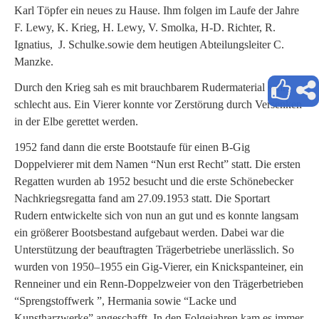
Karl Töpfer ein neues zu Hause. Ihm folgen im Laufe der Jahre
F. Lewy, K. Krieg, H. Lewy, V. Smolka, H-D. Richter, R.
Ignatius, J. Schulke.sowie dem heutigen Abteilungsleiter C.
Manzke.
Durch den Krieg sah es mit brauchbarem Rudermaterial sehr
schlecht aus. Ein Vierer konnte vor Zerstörung durch Versenken
in der Elbe gerettet werden.
1952 fand dann die erste Bootstaufe für einen B-Gig
Doppelvierer mit dem Namen “Nun erst Recht” statt. Die ersten
Regatten wurden ab 1952 besucht und die erste Schönebecker
Nachkriegsregatta fand am 27.09.1953 statt. Die Sportart
Rudern entwickelte sich von nun an gut und es konnte langsam
ein größerer Bootsbestand aufgebaut werden. Dabei war die
Unterstützung der beauftragten Trägerbetriebe unerlässlich. So
wurden von 1950–1955 ein Gig-Vierer, ein Knickspanteiner, ein
Renneiner und ein Renn-Doppelzweier von den Trägerbetrieben
“Sprengstoffwerk ”, Hermania sowie “Lacke und
Kunstharzwerke” angeschafft. In den Folgejahren kam es immer