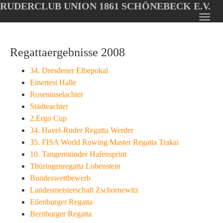
RUDERCLUB UNION 1861 SCHÖNEBECK E.V.
Oops, an error occurred! Code: 20260808001404bada7301
Toggl
Skip
navig
to
Regattaergebnisse 2008
main
content
34. Dresdener Elbepokal
Einertest Halle
Roseninselachter
Städteachter
2.Ergo Cup
34. Havel-Ruder Regatta Werder
35. FISA World Rowing Master Regatta Trakai
10. Tangermünder Hafensprint
Thüringenregatta Lobenstein
Bundeswettbewerb
Landesmeisterschaft Zschornewitz
Eilenburger Regatta
Bernburger Regatta