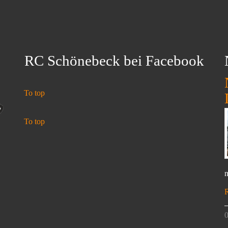
RC Schönebeck bei Facebook
To top
To top
n
0