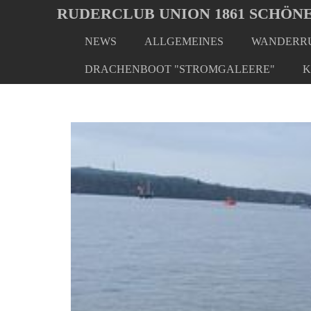
Oops, an error occurred! Code: 2026080818115860290199
RUDERCLUB UNION 1861 SCHÖNE
NEWS
ALLGEMEINES
WANDERRU
Skip
to
DRACHENBOOT "STROMGALEERE"
K
main
content