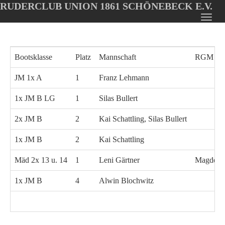
RUDERCLUB UNION 1861 SCHÖNEBECK E.V.
Oops, an error occurred! Code: 202608060632230daabd5a
Toggl
Skip
navig
to
main
Bootsklasse
Platz
Mannschaft
RGM
content
JM 1x A
1
Franz Lehmann
1x JM B LG
1
Silas Bullert
2x JM B
2
Kai Schattling, Silas Bullert
1x JM B
2
Kai Schattling
Mäd 2x 13 u. 14
1
Leni Gärtner
Magdebu
1x JM B
4
Alwin Blochwitz