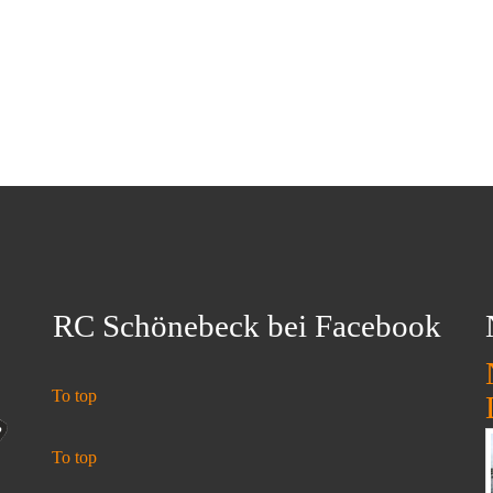
RC Schönebeck bei Facebook
To top
To top