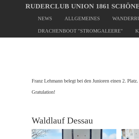
Oops, an error occurred! Code: 20260807060928dfd08dca
RUDERCLUB UNION 1861 SCHÖNE
NEWS
ALLGEMEINES
WANDERRU
Skip
You
Home
Regatten/Wettkämpfe
Waldlauf Dessau
to
are
DRACHENBOOT "STROMGALEERE"
K
main
here:
content
Franz Lehmann belegt bei den Junioren einen 2. Platz.
Gratulation!
Waldlauf Dessau