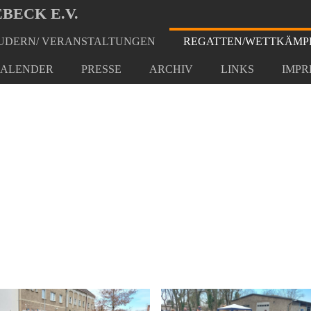
BECK E.V.
DERN/ VERANSTALTUNGEN
REGATTEN/WETTKÄMP
ALENDER
PRESSE
ARCHIV
LINKS
IMPR