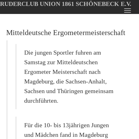
RUDERCLUB UNION 1861 SCHÖNEBECK E.V.
Oops, an error occurred! Code: 202608061711424c10878d
Toggl
Skip
navig
to
Mitteldeutsche Ergometermeisterschaft
main
content
Die jungen Sportler fuhren am
Samstag zur Mitteldeutschen
Ergometer Meisterschaft nach
Magdeburg, die Sachsen-Anhalt,
Sachsen und Thüringen gemeinsam
durchführten.
Für die 10- bis 13jährigen Jungen
und Mädchen fand in Magdeburg