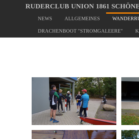
Oops, an error occurred! Code: 202608061140298fdd7962
RUDERCLUB UNION 1861 SCHÖNE
NEWS
ALLGEMEINES
WANDERRU
Skip
You
Home
Wanderrudern/ Veranstaltungen
Abrudern 
to
are
DRACHENBOOT "STROMGALEERE"
K
main
here:
content