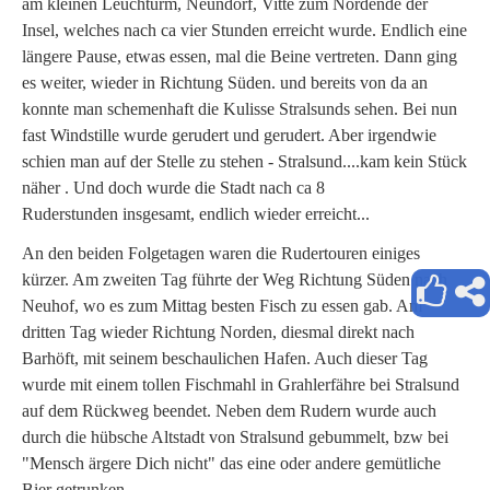
am kleinen Leuchturm, Neundorf, Vitte zum Nordende der
Insel, welches nach ca vier Stunden erreicht wurde. Endlich eine
längere Pause, etwas essen, mal die Beine vertreten. Dann ging
es weiter, wieder in Richtung Süden. und bereits von da an
konnte man schemenhaft die Kulisse Stralsunds sehen. Bei nun
fast Windstille wurde gerudert und gerudert. Aber irgendwie
schien man auf der Stelle zu stehen - Stralsund....kam kein Stück
näher . Und doch wurde die Stadt nach ca 8
Ruderstunden insgesamt, endlich wieder erreicht...
An den beiden Folgetagen waren die Rudertouren einiges
kürzer. Am zweiten Tag führte der Weg Richtung Süden nach
Neuhof, wo es zum Mittag besten Fisch zu essen gab. Am
dritten Tag wieder Richtung Norden, diesmal direkt nach
Barhöft, mit seinem beschaulichen Hafen. Auch dieser Tag
wurde mit einem tollen Fischmahl in Grahlerfähre bei Stralsund
auf dem Rückweg beendet. Neben dem Rudern wurde auch
durch die hübsche Altstadt von Stralsund gebummelt, bzw bei
"Mensch ärgere Dich nicht" das eine oder andere gemütliche
Bier getrunken....