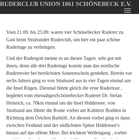
RUDERCLUB UNION 1861 SCHÖNEBECK E.V.
Oops, an error occurred! Code: 20260808222418f6e3d220
Toggl
Skip
navig
to
main
Vom 21.09. bis 25.09. waren vier Schönebecker Ruderer zu
content
Gast beim Stralsunder Ruderclub, um hier ein paar schöne
Rudertage zu verbringen.
Und der Rudergott meinte es an diesen Tagen sehr gut mit
ihnen, denn alle drei Rudertage konnte man das nordische
Ruderrevier bei herrlichsten Sonnenschein genießen. Bereits vor
sechs Jahren ging es von Stralsund aus in vier Tagen einmal um
die Insel Rügen. Diesmal führte gleich die erste Rudertour ,
begleitet vom ehemaligenSchönebecker Ruderer Dr. Stefan
Heinrich, ca. 70km einmal um die Insel Hiddensee. von
Stralsund aus führte die Route vorbei am Kubitzer Bodden in
Richtung dem Örtchen Barhöft. An diesem vorbei ging es dann
zwischen Festland und der südlichsten Spitze Hiddensee's
hinaus auf das offene Meer. Bei leichtem Wellengang , vorbei