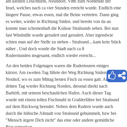
am kleinen Leuchturm, Neundorf, Vitte zum Nordende der
Insel, welches nach ca vier Stunden erreicht wurde. Endlich eine
längere Pause, etwas essen, mal die Beine vertreten. Dann ging
es weiter, wieder in Richtung Süden. und bereits von da an
konnte man schemenhaft die Kulisse Stralsunds sehen. Bei nun
fast Windstille wurde gerudert und gerudert. Aber irgendwie
schien man auf der Stelle zu stehen - Stralsund....kam kein Stück
näher . Und doch wurde die Stadt nach ca 8
Ruderstunden insgesamt, endlich wieder erreicht...
An den beiden Folgetagen waren die Rudertouren einiges
kürzer. Am zweiten Tag führte der Weg Richtung Süden nach
Neuhof, wo es zum Mittag besten Fisch zu essen gab. Am
dritten Tag wieder Richtung Norden, diesmal direkt nach
Barhöft, mit seinem beschaulichen Hafen. Auch dieser Tag
wurde mit einem tollen Fischmahl in Grahlerfähre bei Stralsund
auf dem Rückweg beendet. Neben dem Rudern wurde auch
durch die hübsche Altstadt von Stralsund gebummelt, bzw bei
"Mensch ärgere Dich nicht" das eine oder andere gemütliche
Bier getrunken....