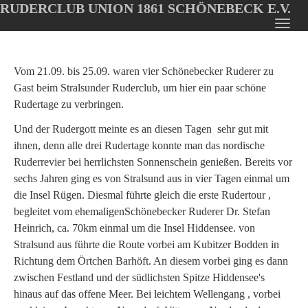
RUDERCLUB UNION 1861 SCHÖNEBECK E.V.
Oops, an error occurred! Code: 202608072136304c36c02f
Toggl
Skip
navig
to
main
Vom 21.09. bis 25.09. waren vier Schönebecker Ruderer zu
content
Gast beim Stralsunder Ruderclub, um hier ein paar schöne
Rudertage zu verbringen.
Und der Rudergott meinte es an diesen Tagen sehr gut mit
ihnen, denn alle drei Rudertage konnte man das nordische
Ruderrevier bei herrlichsten Sonnenschein genießen. Bereits vor
sechs Jahren ging es von Stralsund aus in vier Tagen einmal um
die Insel Rügen. Diesmal führte gleich die erste Rudertour ,
begleitet vom ehemaligenSchönebecker Ruderer Dr. Stefan
Heinrich, ca. 70km einmal um die Insel Hiddensee. von
Stralsund aus führte die Route vorbei am Kubitzer Bodden in
Richtung dem Örtchen Barhöft. An diesem vorbei ging es dann
zwischen Festland und der südlichsten Spitze Hiddensee's
hinaus auf das offene Meer. Bei leichtem Wellengang , vorbei