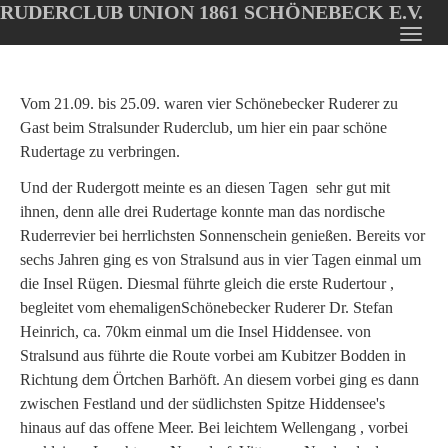
RUDERCLUB UNION 1861 SCHÖNEBECK E.V.
Oops, an error occurred! Code: 202608072136304c36c02f
Toggl
Skip
navig
to
main
Vom 21.09. bis 25.09. waren vier Schönebecker Ruderer zu
content
Gast beim Stralsunder Ruderclub, um hier ein paar schöne
Rudertage zu verbringen.
Und der Rudergott meinte es an diesen Tagen sehr gut mit
ihnen, denn alle drei Rudertage konnte man das nordische
Ruderrevier bei herrlichsten Sonnenschein genießen. Bereits vor
sechs Jahren ging es von Stralsund aus in vier Tagen einmal um
die Insel Rügen. Diesmal führte gleich die erste Rudertour ,
begleitet vom ehemaligenSchönebecker Ruderer Dr. Stefan
Heinrich, ca. 70km einmal um die Insel Hiddensee. von
Stralsund aus führte die Route vorbei am Kubitzer Bodden in
Richtung dem Örtchen Barhöft. An diesem vorbei ging es dann
zwischen Festland und der südlichsten Spitze Hiddensee's
hinaus auf das offene Meer. Bei leichtem Wellengang , vorbei