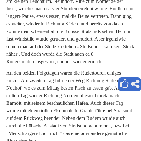
am kleinen Leuchturm, Neundorf, Vitte zum Nordende der
Insel, welches nach ca vier Stunden erreicht wurde. Endlich eine
längere Pause, etwas essen, mal die Beine vertreten. Dann ging
es weiter, wieder in Richtung Süden. und bereits von da an
konnte man schemenhaft die Kulisse Stralsunds sehen. Bei nun
fast Windstille wurde gerudert und gerudert. Aber irgendwie
schien man auf der Stelle zu stehen - Stralsund....kam kein Stück
näher . Und doch wurde die Stadt nach ca 8
Ruderstunden insgesamt, endlich wieder erreicht...
An den beiden Folgetagen waren die Rudertouren einiges
kürzer. Am zweiten Tag führte der Weg Richtung Süden nach
Neuhof, wo es zum Mittag besten Fisch zu essen gab. Am
dritten Tag wieder Richtung Norden, diesmal direkt nach
Barhöft, mit seinem beschaulichen Hafen. Auch dieser Tag
wurde mit einem tollen Fischmahl in Grahlerfähre bei Stralsund
auf dem Rückweg beendet. Neben dem Rudern wurde auch
durch die hübsche Altstadt von Stralsund gebummelt, bzw bei
"Mensch ärgere Dich nicht" das eine oder andere gemütliche
Bier getrunken....