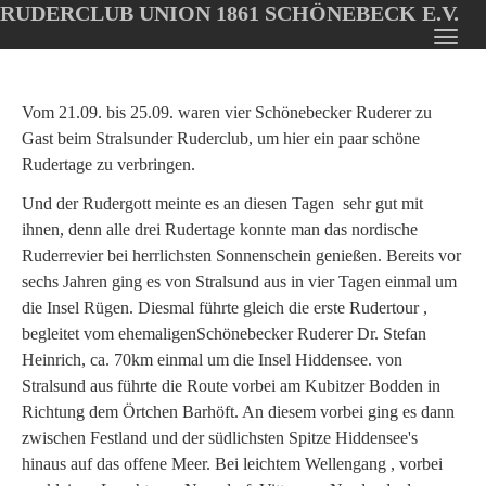
RUDERCLUB UNION 1861 SCHÖNEBECK E.V.
Oops, an error occurred! Code: 2026080621170099a8d0e6
Toggl
Skip
navig
to
main
Vom 21.09. bis 25.09. waren vier Schönebecker Ruderer zu
content
Gast beim Stralsunder Ruderclub, um hier ein paar schöne
Rudertage zu verbringen.
Und der Rudergott meinte es an diesen Tagen sehr gut mit
ihnen, denn alle drei Rudertage konnte man das nordische
Ruderrevier bei herrlichsten Sonnenschein genießen. Bereits vor
sechs Jahren ging es von Stralsund aus in vier Tagen einmal um
die Insel Rügen. Diesmal führte gleich die erste Rudertour ,
begleitet vom ehemaligenSchönebecker Ruderer Dr. Stefan
Heinrich, ca. 70km einmal um die Insel Hiddensee. von
Stralsund aus führte die Route vorbei am Kubitzer Bodden in
Richtung dem Örtchen Barhöft. An diesem vorbei ging es dann
zwischen Festland und der südlichsten Spitze Hiddensee's
hinaus auf das offene Meer. Bei leichtem Wellengang , vorbei