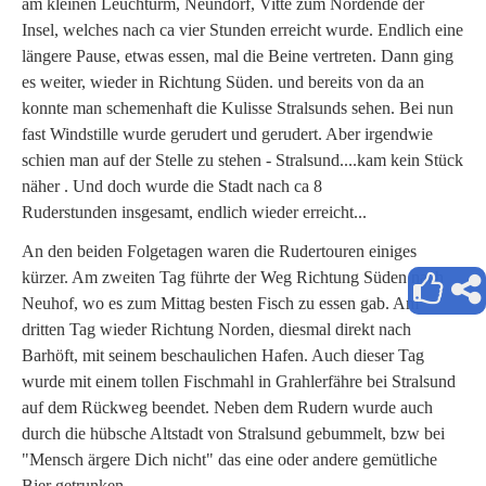
am kleinen Leuchturm, Neundorf, Vitte zum Nordende der
Insel, welches nach ca vier Stunden erreicht wurde. Endlich eine
längere Pause, etwas essen, mal die Beine vertreten. Dann ging
es weiter, wieder in Richtung Süden. und bereits von da an
konnte man schemenhaft die Kulisse Stralsunds sehen. Bei nun
fast Windstille wurde gerudert und gerudert. Aber irgendwie
schien man auf der Stelle zu stehen - Stralsund....kam kein Stück
näher . Und doch wurde die Stadt nach ca 8
Ruderstunden insgesamt, endlich wieder erreicht...
An den beiden Folgetagen waren die Rudertouren einiges
kürzer. Am zweiten Tag führte der Weg Richtung Süden nach
Neuhof, wo es zum Mittag besten Fisch zu essen gab. Am
dritten Tag wieder Richtung Norden, diesmal direkt nach
Barhöft, mit seinem beschaulichen Hafen. Auch dieser Tag
wurde mit einem tollen Fischmahl in Grahlerfähre bei Stralsund
auf dem Rückweg beendet. Neben dem Rudern wurde auch
durch die hübsche Altstadt von Stralsund gebummelt, bzw bei
"Mensch ärgere Dich nicht" das eine oder andere gemütliche
Bier getrunken....