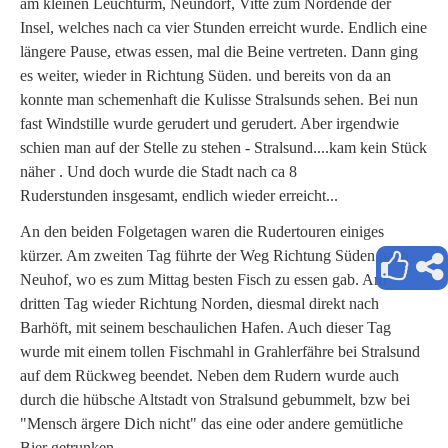
am kleinen Leuchturm, Neundorf, Vitte zum Nordende der
Insel, welches nach ca vier Stunden erreicht wurde. Endlich eine
längere Pause, etwas essen, mal die Beine vertreten. Dann ging
es weiter, wieder in Richtung Süden. und bereits von da an
konnte man schemenhaft die Kulisse Stralsunds sehen. Bei nun
fast Windstille wurde gerudert und gerudert. Aber irgendwie
schien man auf der Stelle zu stehen - Stralsund....kam kein Stück
näher . Und doch wurde die Stadt nach ca 8
Ruderstunden insgesamt, endlich wieder erreicht...
An den beiden Folgetagen waren die Rudertouren einiges
kürzer. Am zweiten Tag führte der Weg Richtung Süden nach
Neuhof, wo es zum Mittag besten Fisch zu essen gab. Am
dritten Tag wieder Richtung Norden, diesmal direkt nach
Barhöft, mit seinem beschaulichen Hafen. Auch dieser Tag
wurde mit einem tollen Fischmahl in Grahlerfähre bei Stralsund
auf dem Rückweg beendet. Neben dem Rudern wurde auch
durch die hübsche Altstadt von Stralsund gebummelt, bzw bei
"Mensch ärgere Dich nicht" das eine oder andere gemütliche
Bier getrunken....