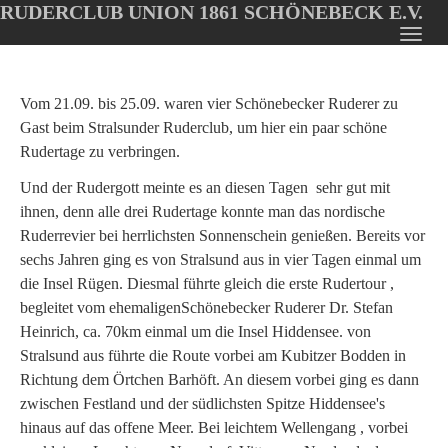
RUDERCLUB UNION 1861 SCHÖNEBECK E.V.
Oops, an error occurred! Code: 20260808222418f6e3d220
Toggl
Skip
navig
to
main
Vom 21.09. bis 25.09. waren vier Schönebecker Ruderer zu
content
Gast beim Stralsunder Ruderclub, um hier ein paar schöne
Rudertage zu verbringen.
Und der Rudergott meinte es an diesen Tagen sehr gut mit
ihnen, denn alle drei Rudertage konnte man das nordische
Ruderrevier bei herrlichsten Sonnenschein genießen. Bereits vor
sechs Jahren ging es von Stralsund aus in vier Tagen einmal um
die Insel Rügen. Diesmal führte gleich die erste Rudertour ,
begleitet vom ehemaligenSchönebecker Ruderer Dr. Stefan
Heinrich, ca. 70km einmal um die Insel Hiddensee. von
Stralsund aus führte die Route vorbei am Kubitzer Bodden in
Richtung dem Örtchen Barhöft. An diesem vorbei ging es dann
zwischen Festland und der südlichsten Spitze Hiddensee's
hinaus auf das offene Meer. Bei leichtem Wellengang , vorbei