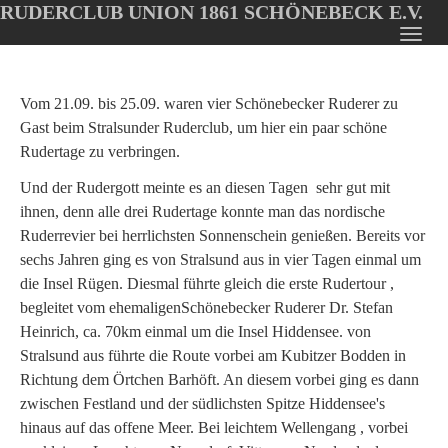
RUDERCLUB UNION 1861 SCHÖNEBECK E.V.
Oops, an error occurred! Code: 2026080621170099a8d0e6
Toggl
Skip
navig
to
main
Vom 21.09. bis 25.09. waren vier Schönebecker Ruderer zu
content
Gast beim Stralsunder Ruderclub, um hier ein paar schöne
Rudertage zu verbringen.
Und der Rudergott meinte es an diesen Tagen sehr gut mit
ihnen, denn alle drei Rudertage konnte man das nordische
Ruderrevier bei herrlichsten Sonnenschein genießen. Bereits vor
sechs Jahren ging es von Stralsund aus in vier Tagen einmal um
die Insel Rügen. Diesmal führte gleich die erste Rudertour ,
begleitet vom ehemaligenSchönebecker Ruderer Dr. Stefan
Heinrich, ca. 70km einmal um die Insel Hiddensee. von
Stralsund aus führte die Route vorbei am Kubitzer Bodden in
Richtung dem Örtchen Barhöft. An diesem vorbei ging es dann
zwischen Festland und der südlichsten Spitze Hiddensee's
hinaus auf das offene Meer. Bei leichtem Wellengang , vorbei