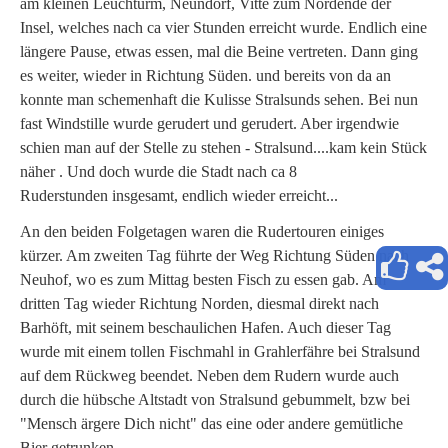
am kleinen Leuchturm, Neundorf, Vitte zum Nordende der
Insel, welches nach ca vier Stunden erreicht wurde. Endlich eine
längere Pause, etwas essen, mal die Beine vertreten. Dann ging
es weiter, wieder in Richtung Süden. und bereits von da an
konnte man schemenhaft die Kulisse Stralsunds sehen. Bei nun
fast Windstille wurde gerudert und gerudert. Aber irgendwie
schien man auf der Stelle zu stehen - Stralsund....kam kein Stück
näher . Und doch wurde die Stadt nach ca 8
Ruderstunden insgesamt, endlich wieder erreicht...
An den beiden Folgetagen waren die Rudertouren einiges
kürzer. Am zweiten Tag führte der Weg Richtung Süden nach
Neuhof, wo es zum Mittag besten Fisch zu essen gab. Am
dritten Tag wieder Richtung Norden, diesmal direkt nach
Barhöft, mit seinem beschaulichen Hafen. Auch dieser Tag
wurde mit einem tollen Fischmahl in Grahlerfähre bei Stralsund
auf dem Rückweg beendet. Neben dem Rudern wurde auch
durch die hübsche Altstadt von Stralsund gebummelt, bzw bei
"Mensch ärgere Dich nicht" das eine oder andere gemütliche
Bier getrunken....