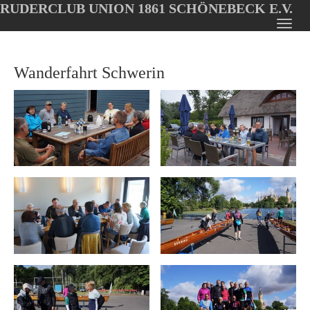
RUDERCLUB UNION 1861 SCHÖNEBECK E.V.
Oops, an error occurred! Code: 202608061843488761442e
Toggl
Skip
navig
to
Wanderfahrt Schwerin
main
content