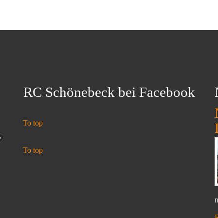
RC Schönebeck bei Facebook
To top
To top
n