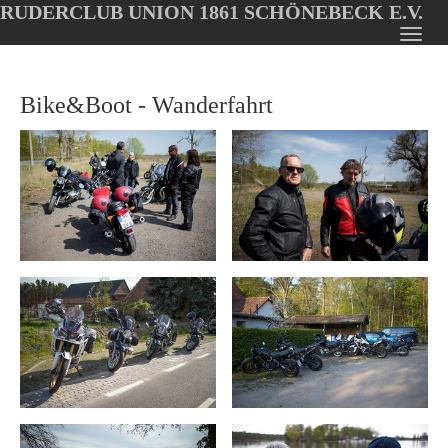
RUDERCLUB UNION 1861 SCHÖNEBECK E.V.
Oops, an error occurred! Code: 2026081016325886c86cc4
Toggl
Skip
navig
to
Bike&Boot - Wanderfahrt
main
content