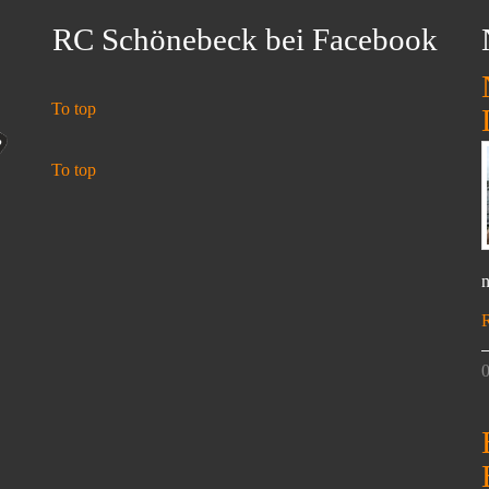
RC Schönebeck bei Facebook
To top
To top
n
0