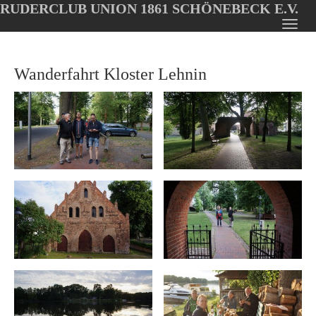
RUDERCLUB UNION 1861 SCHÖNEBECK E.V.
Oops, an error occurred! Code: 202608061926123d8c9fce
Toggl
Skip
navig
to
Wanderfahrt Kloster Lehnin
main
content