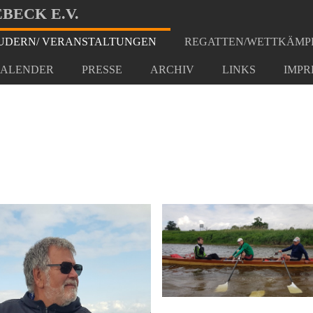
BECK E.V.
DERN/ VERANSTALTUNGEN
REGATTEN/WETTKÄMP
Alte Elbe
ALENDER
PRESSE
ARCHIV
LINKS
IMPR