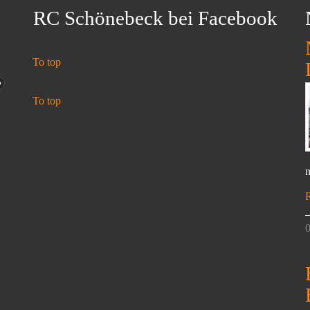
RC Schönebeck bei Facebook
To top
To top
n
0