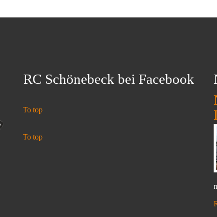
RC Schönebeck bei Facebook
To top
To top
n