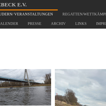
BECK E.V.
DERN/ VERANSTALTUNGEN
REGATTEN/WETTKÄMP
2022
ALENDER
PRESSE
ARCHIV
LINKS
IMPR