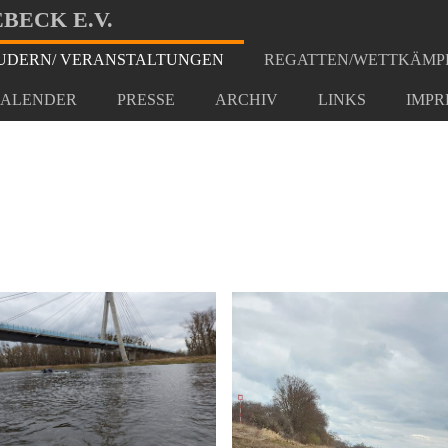
BECK E.V.
DERN/ VERANSTALTUNGEN
REGATTEN/WETTKÄMP
2022
ALENDER
PRESSE
ARCHIV
LINKS
IMPR