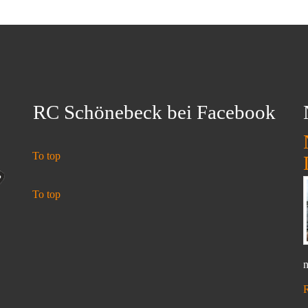
RC Schönebeck bei Facebook
To top
To top
n