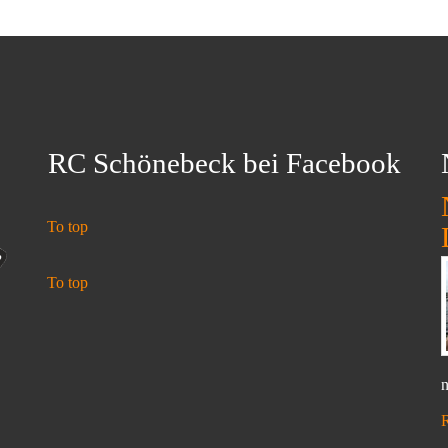
RC Schönebeck bei Facebook
To top
To top
n