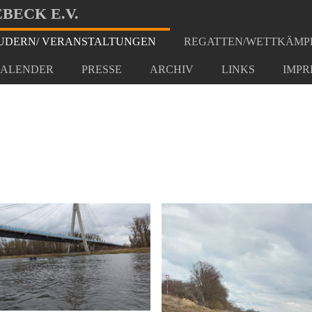
BECK E.V.
DERN/ VERANSTALTUNGEN
REGATTEN/WETTKÄMP
2022
ALENDER
PRESSE
ARCHIV
LINKS
IMPR