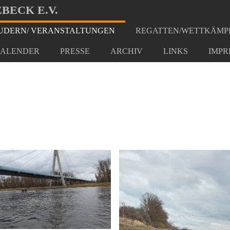
BECK E.V.
DERN/ VERANSTALTUNGEN
REGATTEN/WETTKÄMP
2022
ALENDER
PRESSE
ARCHIV
LINKS
IMPR