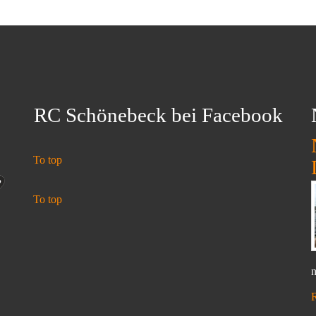
RC Schönebeck bei Facebook
To top
To top
n