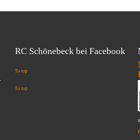
RC Schönebeck bei Facebook
To top
To top
n