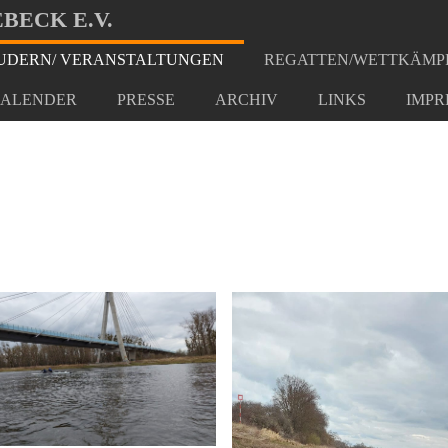
BECK E.V.
DERN/ VERANSTALTUNGEN
REGATTEN/WETTKÄMP
2022
ALENDER
PRESSE
ARCHIV
LINKS
IMPR