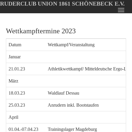
RUDERCLUB UNION 1861 SCHÖNEBECK E.V.
Oops, an error occurred! Code: 20260809062055c8fef505
Toggl
Skip
navig
to
Wettkampftermine 2023
main
content
Datum
Wettkampf/Veranstaltung
Januar
21.01.23
Athletikwettkampf/ Mitteldeutsche Ergo-L
März
18.03.23
Waldlauf Dessau
25.03.23
Anrudern inkl. Bootstaufen
April
01.04.-07.04.23
Trainingslager Magdeburg