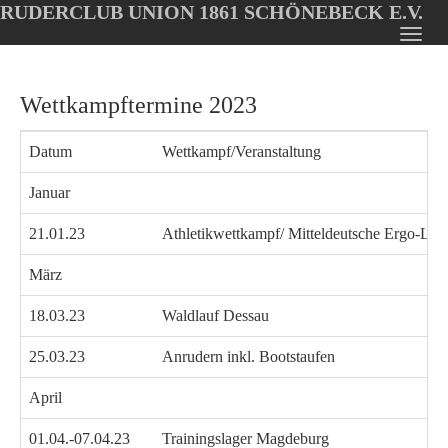
RUDERCLUB UNION 1861 SCHÖNEBECK E.V.
Oops, an error occurred! Code: 20260808042716c5fee0e4
Toggl
Skip
navig
to
Wettkampftermine 2023
main
content
Datum
Wettkampf/Veranstaltung
Januar
21.01.23
Athletikwettkampf/ Mitteldeutsche Ergo-L
März
18.03.23
Waldlauf Dessau
25.03.23
Anrudern inkl. Bootstaufen
April
01.04.-07.04.23
Trainingslager Magdeburg