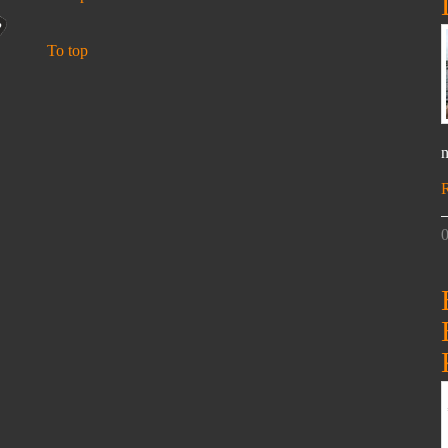
To top
n
0