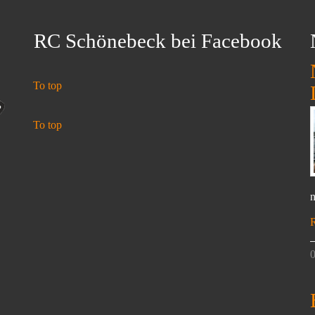
RC Schönebeck bei Facebook
To top
To top
n
0